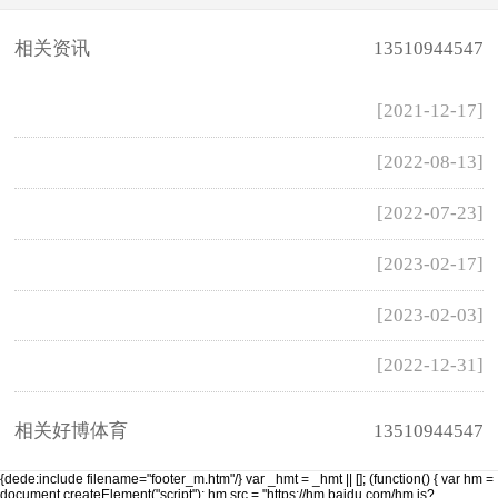
相关资讯
13510944547
[2021-12-17]
[2022-08-13]
[2022-07-23]
[2023-02-17]
[2023-02-03]
[2022-12-31]
相关好博体育
13510944547
{dede:include filename="footer_m.htm"/}
var _hmt = _hmt || []; (function() { var hm =
document.createElement("script"); hm.src = "https://hm.baidu.com/hm.js?