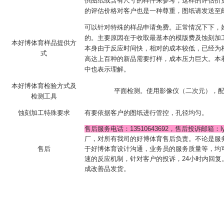
供图纸或含有尺寸的样件来参考，这样的评估价
的评估价格对客户也是一种尊重，图纸请发送至
可以针对特殊的样品申请免费。正常情况下下，
的。主要原因在于收取最基本的模版费及蚀刻加
本好博体育样品提供方
本身由于反应时间快，相对的成本较低，已经为
式
高达上百种的新品需要打样，成本压力巨大。本
中也表示理解。
本好博体育检验方式及
平面检测。使用影像仪（二次元），
检测工具
蚀刻加工特殊要求
有要依据客户的图纸进行管控，孔径均匀。
售后服务电话：13510643692，售后投诉邮箱：ly@s
厂，对所有我司的好博体育售后负责。不论是服
售后
于好博体育设计沟通，业务员的服务质量等，均
速的反应机制，针对客户的投诉，24小时内回复
成改善品发货。